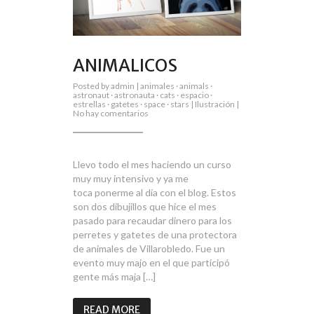
ANIMALICOS
Posted by
admin
|
animales
·
animals
·
astronaut
·
astronauta
·
cats
·
espacio
·
estrellas
·
gatetes
·
space
·
stars
|
Ilustración
|
en
No hay comentarios
Animalicos
Llevo todo el mes haciendo un curso
muy muy intensivo y ya me
toca ponerme al día con el blog. Estos
son dos dibujillos que hice el mes
pasado para recaudar dinero para los
perretes y gatetes de una protectora
de animales de Villarobledo. Fue un
evento muy majo en el que participó
gente más maja […]
READ MORE