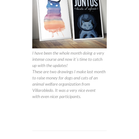
I have been the whole month doing a very
intense course and now it´s time to catch
up with the updates!
These are two drawings I make last month
to raise money for dogs and cats of an
animal welfare organization from
Villarobledo. It was a very nice event
with even nicer participants.