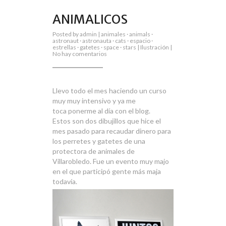
ANIMALICOS
Posted by
admin
|
animales
·
animals
·
astronaut
·
astronauta
·
cats
·
espacio
·
estrellas
·
gatetes
·
space
·
stars
|
Ilustración
|
en
No hay comentarios
Animalicos
Llevo todo el mes haciendo un curso
muy muy intensivo y ya me
toca ponerme al día con el blog.
Estos son dos dibujillos que hice el
mes pasado para recaudar dinero para
los perretes y gatetes de una
protectora de animales de
Villarobledo. Fue un evento muy majo
en el que participó gente más maja
todavía.