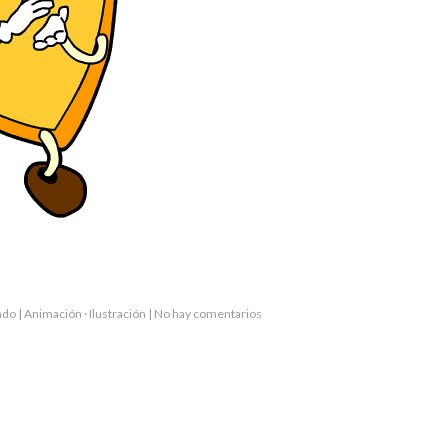
en
ado
|
Animación
·
Ilustración
|
No hay comentarios
Lingotín