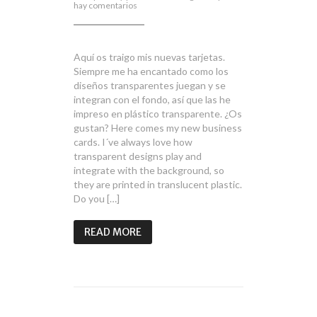
en
hay comentarios
Why
not
translucent
business
cards?
Aquí os traigo mis nuevas tarjetas.
Siempre me ha encantado como los
diseños transparentes juegan y se
integran con el fondo, así que las he
impreso en plástico transparente. ¿Os
gustan? Here comes my new business
cards. I´ve always love how
transparent designs play and
integrate with the background, so
they are printed in translucent plastic.
Do you […]
READ MORE