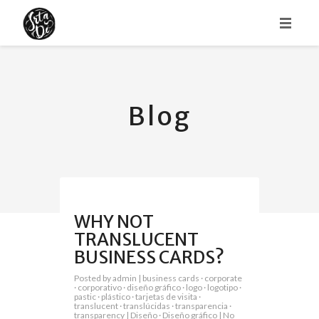
HOME
ABOUT
Blog
PORTFOLIO
WHY NOT
TRANSLUCENT
BUSINESS CARDS?
Posted by
admin
|
business cards
·
corporate
·
corporativo
·
diseño gráfico
·
logo
·
logotipo
·
pastic
·
plástico
·
tarjetas de visita
·
translucent
·
translúcidas
·
transparencia
·
transparency
|
Diseño
·
Diseño gráfico
|
No