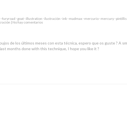
·
furyroad
·
goat
·
illustration
·
ilustración
·
ink
·
madmax
·
mercurio
·
mercury
·
pintill
en
tración
|
No hay comentarios
Pointillism
bujos de los últimos meses con esta técnica, espero que os guste ? A sm
ast months done with this technique, I hope you like it ?