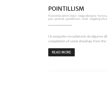
POINTILLISM
Posted by
admin
|
b&n
·
edgarallanpoe
·
furiosa
poe
·
portrait
·
puntillismo
·
skull
·
stippling
|
Ilus
Un pequeño recopilatorio de algunos di
compilation of some drawings from the l
READ MORE