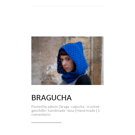
BRAGUCHA
Posted by
admin
|
braga
·
capucha
·
crochet
·
ganchillo
·
handmade
·
lana
|
Hand made
|
1
en
comentario
Bragucha