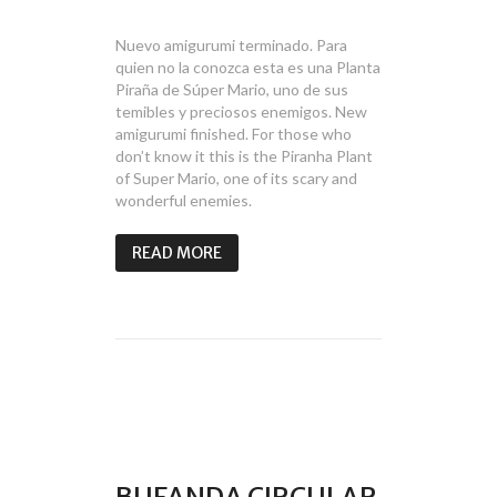
plant
looks
familiar?
Nuevo amigurumi terminado. Para
quien no la conozca esta es una Planta
Piraña de Súper Mario, uno de sus
temibles y preciosos enemigos. New
amigurumi finished. For those who
don’t know it this is the Piranha Plant
of Super Mario, one of its scary and
wonderful enemies.
READ MORE