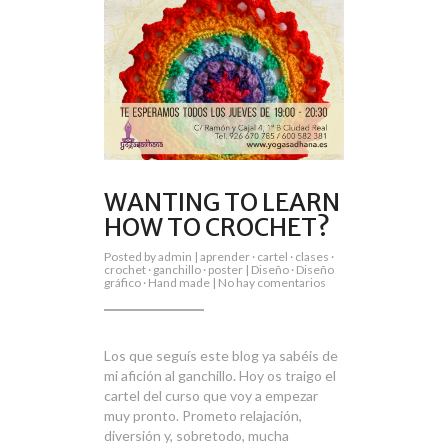
WANTING TO LEARN
HOW TO CROCHET?
Posted by
admin
|
aprender
·
cartel
·
clases
·
crochet
·
ganchillo
·
poster
|
Diseño
·
Diseño
en
gráfico
·
Hand made
|
No hay comentarios
Wanting
to
learn
how
to
Los que seguís este blog ya sabéis de
crochet?
mi afición al ganchillo. Hoy os traigo el
cartel del curso que voy a empezar
muy pronto. Prometo relajación,
diversión y, sobretodo, mucha