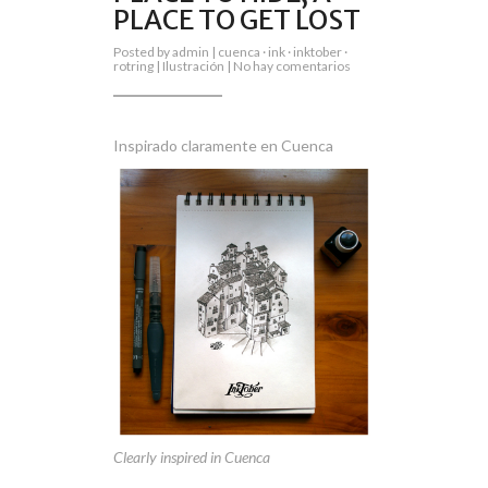
PLACE TO GET LOST
Posted by
admin
|
cuenca
·
ink
·
inktober
·
en
rotring
|
Ilustración
|
No hay comentarios
Inktober,
day
2:
A
place
Inspirado claramente en Cuenca
to
hide,
a
place
to
get
lost
Clearly inspired in Cuenca