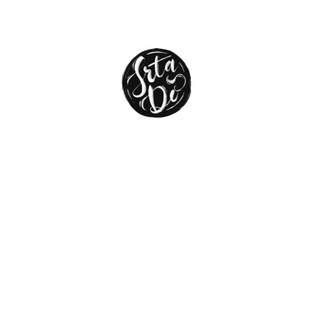
ENTRADAS RECIENTES
Gloomy Summer Day
Miles de cosas
Entrevista y portada en la revista
Nuba Magazine
Poemario ilustrado, empezando
Do whales fly?
COMENTARIOS RECIENTES